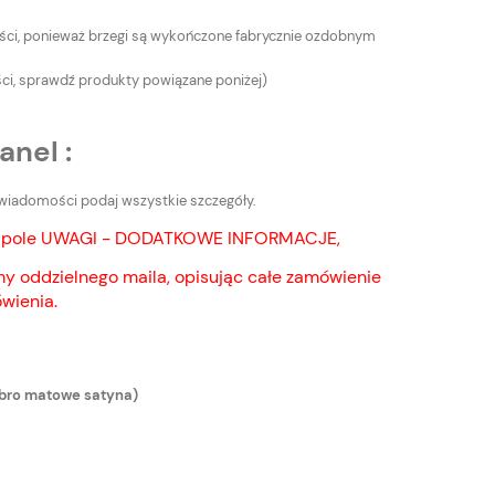
kości, ponieważ brzegi są wykończone fabrycznie ozdobnym
i, sprawdź produkty powiązane poniżej)
anel :
j wiadomości podaj wszystkie szczegóły.
nie pole UWAGI - DODATKOWE INFORMACJE,
y oddzielnego maila, opisując całe zamówienie
wienia.
rebro matowe satyna)