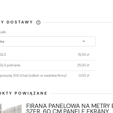
TY DOSTAWY
yłki:
CENA NIE ZAWIERA
EWENTUALNYCH KOSZTÓW
PŁATNOŚCI
 GLS
15,00 zł
 GLS pobranie
25,00 zł
powyżej 300 zł lub
(odbiór w siedzibie firmy)
0,00 zł
UKTY POWIĄZANE
FIRANA PANELOWA NA METRY 
SZER. 60 CM PANELE EKRANY