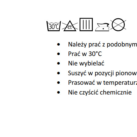
A ZASŁONOWA
TKANINA ZASŁONOWA
CYJNA NA METRY
DEKORACYJNA NA METRY
VELVET NASTURCJA II
WELWET VELVET NASTURCJA I
kol.102
26,00 zł
Do koszyka
Do koszyk
larna:
Cena regularna:
35,00 zł
cena:
Najniższa cena:
35,00 zł