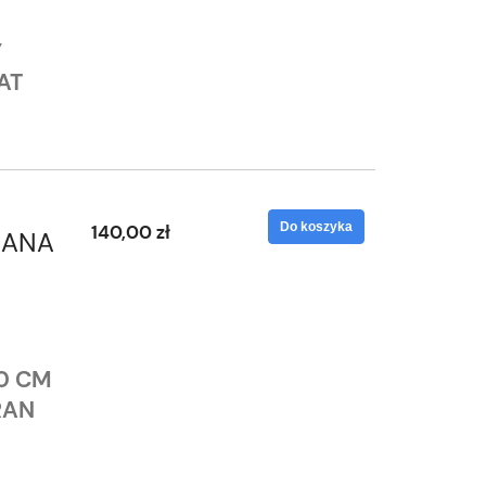
Y
AT
Do koszyka
140,00 zł
RANA
0 CM
RAN