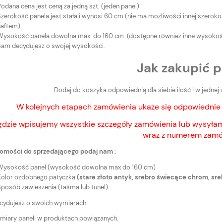
odana cena jest ceną za jedną szt. (jeden panel)
Szerokość panela jest stała i wynosi 60 cm (nie ma możliwości innej szero
haftem)
Wysokość panela dowolna max. do 160 cm. (dostępne również inne wysokośc
Sam decydujesz o swojej wysokości.
Jak zakupić p
Dodaj do koszyka odpowiednią dla siebie ilość i w jedne
W kolejnych etapach zamówienia ukaże się odpowied
gdzie wpisujemy wszystkie szczegóły zamówienia lub wysyłam
wraz z numerem zamó
omości do sprzedającego podaj nam :
Wysokość panel (wysokość dowolna max do 160 cm)
Kolor ozdobnego patyczka
(stare złoto antyk, srebro świecące chrom, s
Sposób zawieszenia (taśma lub tunel)
ydujesz o swoich wymiarach.
zmiary paneli w produktach powiązanych.