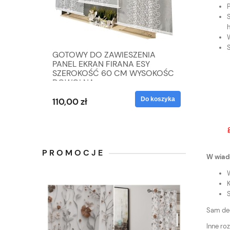
P
GOTOWY DO ZAWIESZENIA
PANEL EKRAN FIRANA ESY
SZEROKOŚĆ 60 CM WYSOKOŚC
DOWOLNA.
Do koszyka
110,00 zł
PROMOCJE
W wiad
Sam dec
Inne ro