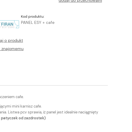
dodaj do przechowalni
Kod produktu:
PANEL ESY + cafe
aj o produkt
ć znajomemu
ńczeniem cafe.
ącymi mini karnisz cafe.
a. Listwa pcv sprawia, iż panel jest idealnie naciągnięty
b patyczek od zazdrostek)