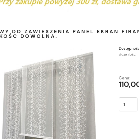
WY DO ZAWIESZENIA PANEL EKRAN FIRA
KOŚC DOWOLNA.
Dostępność
duża ilość
Cena:
110,00