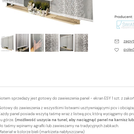
Producent:
zapyt
pole
otem sprzedaży jest gotowy do zawieszenia panel - ekran ESY 1 szt. z zako
Gotowy do zawieszenia z wszystkimi listwami usztywniającymi pcv i obciążaj
ażdy panel posiada wszytą taśmę wraz z listwą pcv, którą wyciągamy do prani
ku górze.
(możliwość uszycia na tunel, aby naciągnąć panel na karnisz lu
Do taśmy wpinamy agrafki lub zawieszamy na tradycyjnych żabkach.
ateriał w kolorze bieli (markizeta nabłyszczana)