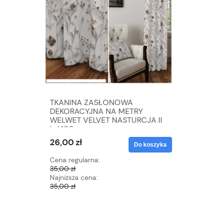
TKANINA ZASŁONOWA
TKANIN
DEKORACYJNA NA METRY
DEKORA
WELWET VELVET NASTURCJA II
WELWET 
kol.103
kol.106
26,00 zł
26,00 zł
Do koszyka
Cena regularna:
Cena regu
35,00 zł
35,00 zł
Najniższa cena:
Najniższa 
35,00 zł
35,00 zł