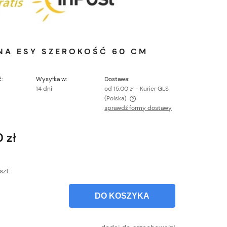
NA ESY SZEROKOŚĆ 60 CM
:
Wysyłka w:
Dostawa:
14 dni
od 15,00 zł
- Kurier GLS
(Polska)
sprawdź formy dostawy
Cena nie zawiera ewentualnych kosztów
płatności
 zł
szt.
DO KOSZYKA