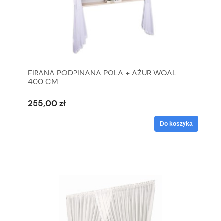
FIRANA PODPINANA POLA + AŻUR WOAL
400 CM
255,00 zł
Do koszyka