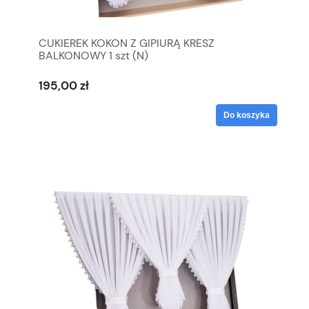
CUKIEREK KOKON Z GIPIURĄ KRESZ
BALKONOWY 1 szt (N)
195,00 zł
Do koszyka