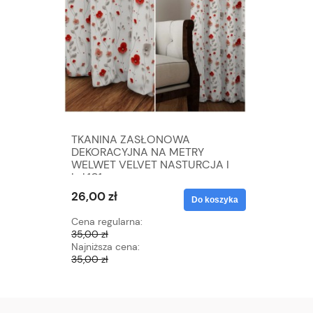
TKANINA ZASŁONOWA
TKANIN
DEKORACYJNA NA METRY
DEKORA
WELWET VELVET NASTURCJA I
WELWET 
kol.101
kol.105
26,00 zł
26,00 zł
Do koszyka
Cena regularna:
Cena regu
35,00 zł
35,00 zł
Najniższa cena:
Najniższa 
35,00 zł
35,00 zł