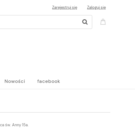
Zarejestruj się
Zaloguj się
Nowości
facebook
ica św. Anny 15a.