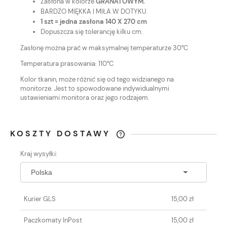
Zasłona w kolorze
GRANATOWYM.
BARDZO MIĘKKA I MIŁA W DOTYKU.
1 szt = jedna zasłona 140 X 270 cm
Dopuszcza się tolerancję kilku cm.
Zasłonę można prać w maksymalnej temperaturze 30°C
Temperatura prasowania: 110°C
Kolor tkanin, może różnić się od tego widzianego na
monitorze. Jest to spowodowane indywidualnymi
ustawieniami monitora oraz jego rodzajem.
KOSZTY DOSTAWY
CENA NIE ZAWIERA EWENTUALNYCH
Kraj wysyłki:
KOSZTÓW PŁATNOŚCI
Kurier GLS
15,00 zł
Paczkomaty InPost
15,00 zł