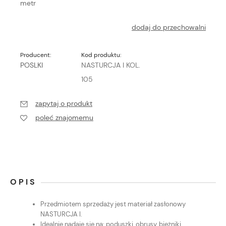
metr
dodaj do przechowalni
Producent:
Kod produktu:
POSLKI
NASTURCJA I KOL.
105
zapytaj o produkt
poleć znajomemu
OPIS
Przedmiotem sprzedaży jest materiał zasłonowy
NASTURCJA I.
Idealnie nadaje się na: poduszki, obrusy, bieżniki,