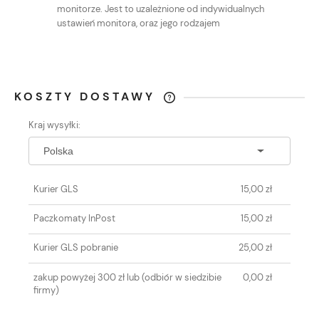
monitorze. Jest to uzależnione od indywidualnych
ustawień monitora, oraz jego rodzajem
KOSZTY DOSTAWY
CENA NIE ZAWIERA EWENTUALNYCH
Kraj wysyłki:
KOSZTÓW PŁATNOŚCI
Kurier GLS
15,00 zł
Paczkomaty InPost
15,00 zł
Kurier GLS pobranie
25,00 zł
zakup powyżej 300 zł lub
(odbiór w siedzibie
0,00 zł
firmy)