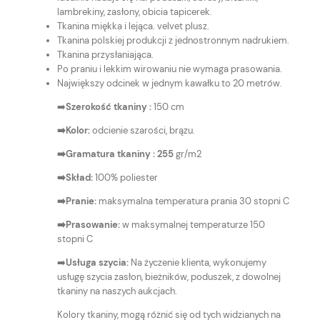
lambrekiny, zasłony, obicia tapicerek.
Tkanina miękka i lejąca. velvet plusz.
Tkanina polskiej produkcji z jednostronnym nadrukiem.
Tkanina przysłaniająca.
Po praniu i lekkim wirowaniu nie wymaga prasowania.
Największy odcinek w jednym kawałku to 20 metrów.
➡️
Szerokość tkaniny :
150 cm
➡️Kolor:
odcienie szarości, brązu.
➡️Gramatura tkaniny : 255
gr/m2
➡️Skład:
100% poliester
➡️Pranie:
maksymalna temperatura prania 30 stopni C
➡️Prasowanie:
w maksymalnej temperaturze 150
stopni C
➡️
Usługa szycia:
Na życzenie klienta, wykonujemy
usługę szycia zasłon, bieżników, poduszek, z dowolnej
tkaniny na naszych aukcjach.
Kolory tkaniny, mogą różnić się od tych widzianych na