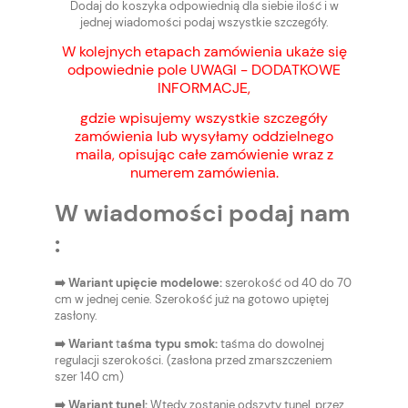
Dodaj do koszyka odpowiednią dla siebie ilość i w
jednej wiadomości podaj wszystkie szczegóły.
W kolejnych etapach zamówienia ukaże się
odpowiednie pole UWAGI - DODATKOWE
INFORMACJE,
gdzie wpisujemy wszystkie szczegóły
zamówienia lub wysyłamy oddzielnego
maila, opisując całe zamówienie wraz z
numerem zamówienia.
W wiadomości podaj nam
:
➡️ Wariant upięcie modelowe:
szerokość od 40 do 70
cm w jednej cenie. Szerokość już na gotowo upiętej
zasłony.
➡️
Wariant
t
aśma typu smok:
taśma do dowolnej
regulacji szerokości. (zasłona przed zmarszczeniem
szer 140 cm)
➡️ Wariant tunel:
Wtedy zostanie odszyty tunel, przez