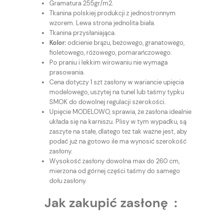
Gramatura 255gr/m2.
Tkanina polskiej produkcji z jednostronnym
wzorem. Lewa strona jednolita biała.
Tkanina przysłaniająca.
Kolor:
odcienie brązu, beżowego, granatowego,
fioletowego, różowego, pomarańczowego.
Po praniu i lekkim wirowaniu nie wymaga
prasowania.
Cena dotyczy 1 szt zasłony w wariancie upięcia
modelowego, uszytej na tunel lub taśmy typku
SMOK do dowolnej regulacji szerokości.
Upięcie MODELOWO, sprawia, że zasłona idealnie
układa się na karniszu. Plisy w tym wypadku, są
zaszyte na stałe, dlatego też tak ważne jest, aby
podać już na gotowo ile ma wynosić szerokość
zasłony.
Wysokość zasłony dowolna max do 260 cm,
mierzona od górnej części taśmy do samego
dołu zasłony.
Jak zakupić zasłonę :