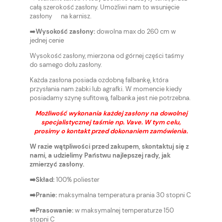
całą szerokość zasłony. Umożliwi nam to wsunięcie
zasłony na karnisz.
➡️
Wysokość zasłony:
dowolna max do 260 cm w
jednej cenie
Wysokość zasłony, mierzona od górnej części taśmy
do samego dołu zasłony.
Każda zasłona posiada ozdobną falbankę, która
przysłania nam żabki lub agrafki. W momencie kiedy
posiadamy szynę sufitową, falbanka jest nie potrzebna.
Możliwość wykonania każdej zasłony na dowolnej
specjalistycznej taśmie np. Vave. W tym celu,
prosimy o kontakt przed dokonaniem zamówienia.
W razie wątpliwości przed zakupem, skontaktuj się z
nami, a udzielimy Państwu najlepszej rady, jak
zmierzyć zasłony.
➡️Skład:
100% poliester
➡️Pranie:
maksymalna temperatura prania 30 stopni C
➡️Prasowanie:
w maksymalnej temperaturze 150
stopni C