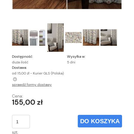
Dostępność:
Wysyłka w:
duża ilość
5 dni
Dostawa:
od 15,00 zł
- Kurier GLS
(Polska)
sprawdź formy dostawy
Cena nie zawiera ewentualnych kosztów płatności
Cena:
155,00 zł
DO KOSZYKA
szt.