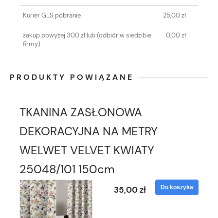
Kurier GLS pobranie
25,00 zł
zakup powyżej 300 zł lub
(odbiór w siedzibie
0,00 zł
firmy)
PRODUKTY POWIĄZANE
TKANINA ZASŁONOWA
DEKORACYJNA NA METRY
WELWET VELVET KWIATY
25048/101 150cm
Do koszyka
35,00 zł