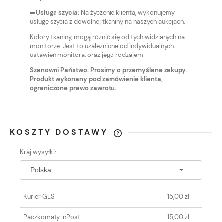
➡️
Usługa szycia:
Na życzenie klienta, wykonujemy
usługę szycia z dowolnej tkaniny na naszych aukcjach.
Kolory tkaniny, mogą różnić się od tych widzianych na
monitorze. Jest to uzależnione od indywidualnych
ustawień monitora, oraz jego rodzajem
Szanowni Państwo. Prosimy o przemyślane zakupy.
Produkt wykonany pod zamówienie klienta,
ograniczone prawo zawrotu.
KOSZTY DOSTAWY
CENA NIE ZAWIERA EWENTUALNYCH
Kraj wysyłki:
KOSZTÓW PŁATNOŚCI
Kurier GLS
15,00 zł
Paczkomaty InPost
15,00 zł