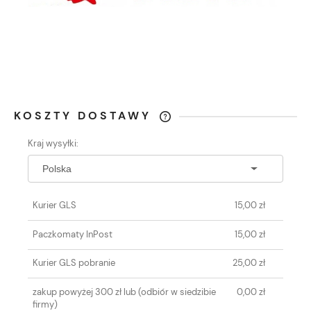
KOSZTY DOSTAWY
CENA NIE ZAWIERA EWENTUALNYCH
Kraj wysyłki:
KOSZTÓW PŁATNOŚCI
Kurier GLS
15,00 zł
Paczkomaty InPost
15,00 zł
Kurier GLS pobranie
25,00 zł
zakup powyżej 300 zł lub
(odbiór w siedzibie
0,00 zł
firmy)