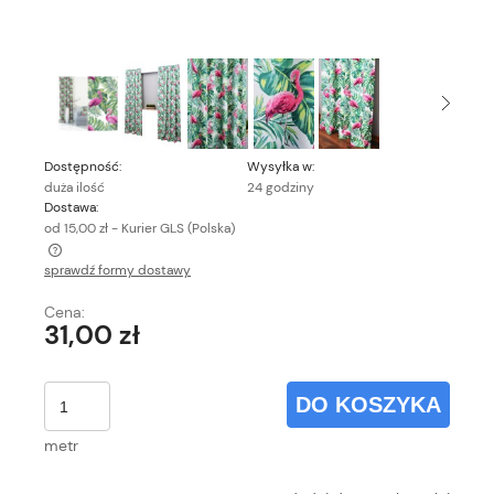
Dostępność:
Wysyłka w:
duża ilość
24 godziny
Dostawa:
od 15,00 zł
- Kurier GLS
(Polska)
sprawdź formy dostawy
Cena nie zawiera ewentualnych kosztów płatności
Cena:
31,00 zł
DO KOSZYKA
metr