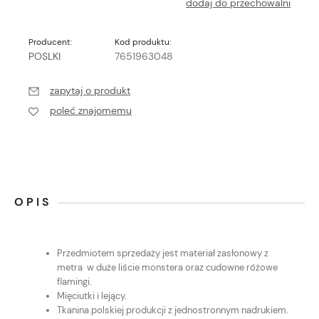
dodaj do przechowalni
Producent:
Kod produktu:
POSLKI
7651963048
zapytaj o produkt
poleć znajomemu
OPIS
Przedmiotem sprzedaży jest materiał zasłonowy z
metra w duże liście monstera oraz cudowne różowe
flamingi.
Mięciutki i lejący.
Tkanina polskiej produkcji z jednostronnym nadrukiem.