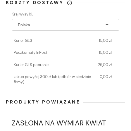
KOSZTY DOSTAWY
CENA NIE ZAWIERA EWENTUALNYCH
Kraj wysyłki:
KOSZTÓW PŁATNOŚCI
Kurier GLS
15,00 zł
Paczkomaty InPost
15,00 zł
Kurier GLS pobranie
25,00 zł
zakup powyżej 300 zł lub
(odbiór w siedzibie
0,00 zł
firmy)
PRODUKTY POWIĄZANE
ZASŁONA NA WYMIAR KWIAT