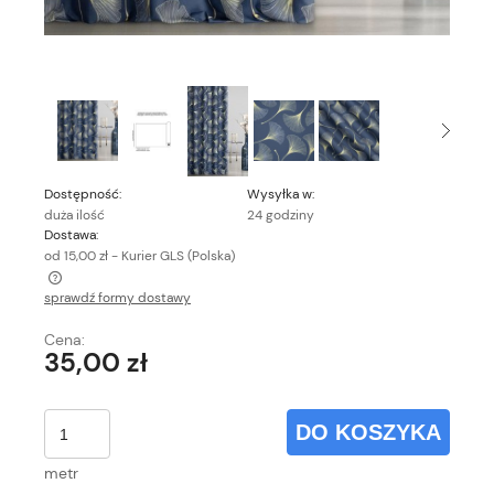
Dostępność:
Wysyłka w:
duża ilość
24 godziny
Dostawa:
od 15,00 zł
- Kurier GLS
(Polska)
sprawdź formy dostawy
Cena nie zawiera ewentualnych kosztów płatności
Cena:
35,00 zł
DO KOSZYKA
metr