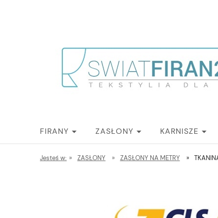
FIRANY
ZASŁONY
KARNISZE
Jesteś w:
»
ZASŁONY
»
ZASŁONY NA METRY
»
TKANIN