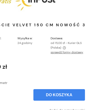
ŚCIE VELVET 150 CM NOWOŚĆ 3
:
Wysyłka w:
Dostawa:
24 godziny
od 15,00 zł
- Kurier GLS
(Polska)
sprawdź formy dostawy
Cena nie zawiera ewentualnych kosztów
płatności
 zł
metr
DO KOSZYKA