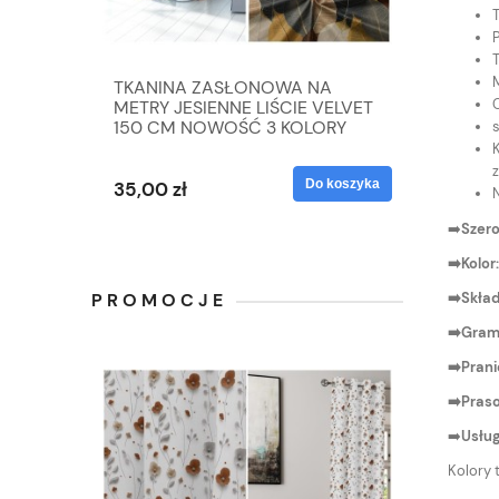
T
T
TKANINA ZASŁONOWA NA
METRY JESIENNE LIŚCIE VELVET
150 CM NOWOŚĆ 3 KOLORY
s
z
Do koszyka
35,00 zł
➡️
Szero
➡️Kolor
➡️Skład
PROMOCJE
➡️Gram
➡️Prani
➡️Pras
➡️
Usług
Kolory 