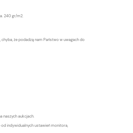
wa. 240 gr/m2.
u, chyba, że podadzą nam Państwo w uwagach do
na naszych aukcjach.
ne od indywidualnych ustawień monitora,