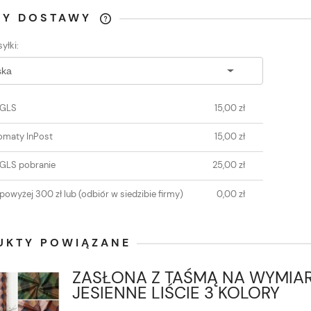
TY DOSTAWY
yłki:
CENA NIE ZAWIERA
EWENTUALNYCH KOSZTÓW
PŁATNOŚCI
 GLS
15,00 zł
omaty InPost
15,00 zł
 GLS pobranie
25,00 zł
powyżej 300 zł lub
(odbiór w siedzibie firmy)
0,00 zł
UKTY POWIĄZANE
ZASŁONA Z TAŚMĄ NA WYMIA
JESIENNE LIŚCIE 3 KOLORY