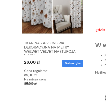
gdzie
TKANINA ZASŁONOWA
TKANIN
W w
DEKORACYJNA NA METRY
DEKORA
WELWET VELVET NASTURCJA I
WELWET 
kol.104
kol.110
N
N
26,00 zł
26,00 zł
Do koszyka
Cena regularna:
Cena regu
Możliwo
35,00 zł
35,00 zł
Najniższa cena:
Najniższa 
35,00 zł
35,00 zł