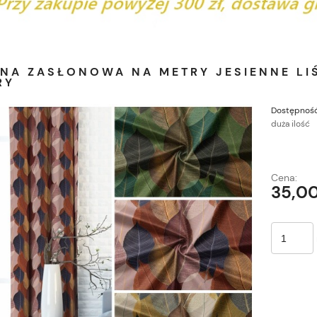
INA ZASŁONOWA NA METRY JESIENNE LI
RY
Dostępność
duża ilość
Cena:
35,00