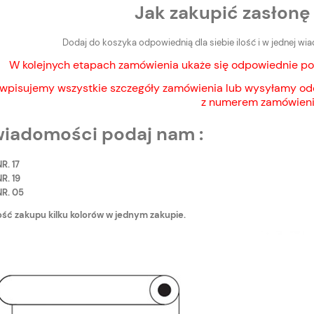
Jak zakupić zasłonę 
Dodaj do koszyka odpowiednią dla siebie ilość i w jednej wi
W kolejnych etapach zamówienia ukaże się odpowiednie
 wpisujemy wszystkie szczegóły zamówienia lub wysyłamy odd
z numerem zamówieni
A ZASŁONOWA
TKANINA ZASŁONOWA
iadomości podaj nam :
CYJNA NA METRY
DEKORACYJNA NA METRY
VELVET NASTURCJA I
WELWET VELVET NASTURCJA I
kol.101
R. 17
R. 19
26,00 zł
Do koszyka
Do koszyk
NR. 05
larna:
Cena regularna:
ść zakupu kilku kolorów w jednym zakupie.
35,00 zł
cena:
Najniższa cena:
35,00 zł