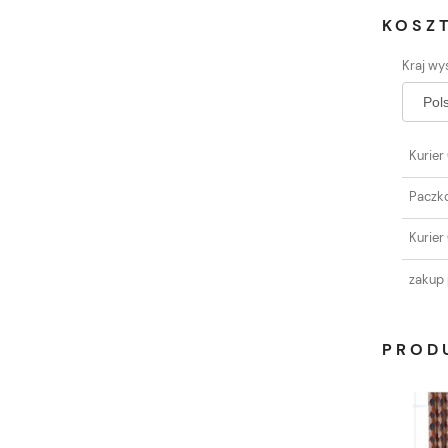
KOSZ
Kraj wys
Kurier
Paczk
Kurier
zakup 
PROD