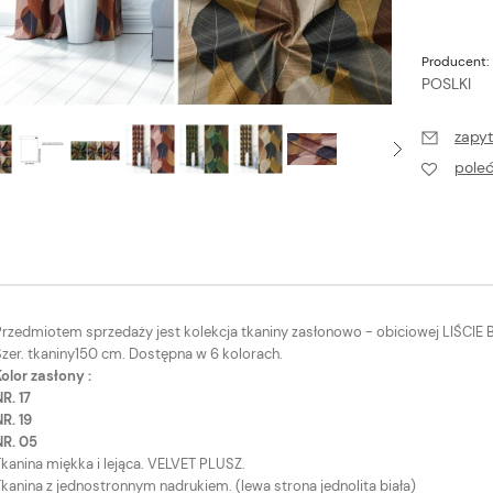
Producent:
POSLKI
zapyt
pole
Przedmiotem sprzedaży jest kolekcja tkaniny zasłonowo - obiciowej LIŚCIE 
Szer. tkaniny150 cm. Dostępna w 6 kolorach.
olor zasłony :
R. 17
R. 19
NR. 05
Tkanina miękka i lejąca. VELVET PLUSZ.
kanina z jednostronnym nadrukiem. (lewa strona jednolita biała)