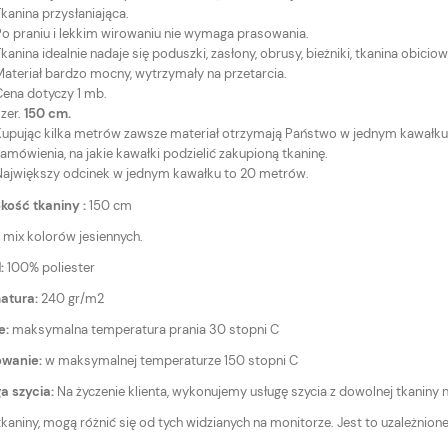
kanina przysłaniająca.
Po praniu i lekkim wirowaniu nie wymaga prasowania.
kanina idealnie nadaje się poduszki, zasłony, obrusy, bieżniki, tkanina obicio
Materiał bardzo mocny, wytrzymały na przetarcia.
Cena dotyczy 1 mb.
zer.
150 cm.
Kupując kilka metrów zawsze materiał otrzymają Państwo w jednym kawałk
amówienia, na jakie kawałki podzielić zakupioną tkaninę.
Największy odcinek w jednym kawałku to 20 metrów.
kość tkaniny :
150 cm
:
mix kolorów jesiennych.
:
100% poliester
atura:
240 gr/m2
e:
maksymalna temperatura prania 30 stopni C
owanie:
w maksymalnej temperaturze 150 stopni C
a szycia:
Na życzenie klienta, wykonujemy usługę szycia z dowolnej tkaniny 
tkaniny, mogą różnić się od tych widzianych na monitorze. Jest to uzależnio