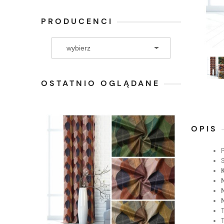
PRODUCENCI
OSTATNIO OGLĄDANE
OPIS
K
N
N
T