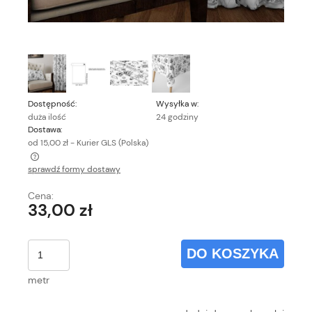
Dostępność:
Wysyłka w:
duża ilość
24 godziny
Dostawa:
od 15,00 zł
- Kurier GLS
(Polska)
sprawdź formy dostawy
Cena nie zawiera ewentualnych kosztów płatności
Cena:
33,00 zł
DO KOSZYKA
metr