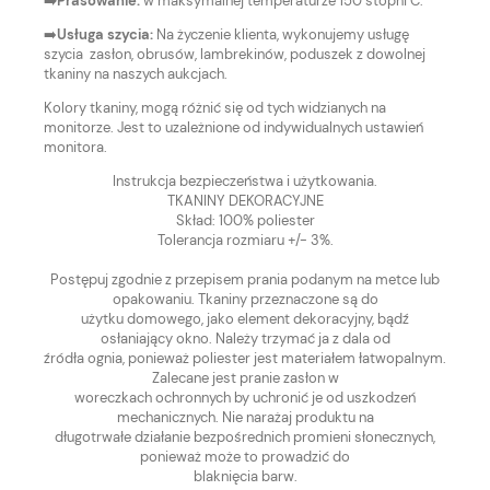
➡️Prasowanie:
w maksymalnej temperaturze 150 stopni C.
➡️
Usługa szycia:
Na życzenie klienta, wykonujemy usługę
szycia zasłon, obrusów, lambrekinów, poduszek z dowolnej
tkaniny na naszych aukcjach.
Kolory tkaniny, mogą różnić się od tych widzianych na
monitorze. Jest to uzależnione od indywidualnych ustawień
monitora.
Instrukcja bezpieczeństwa i użytkowania.
TKANINY DEKORACYJNE
Skład: 100% poliester
Tolerancja rozmiaru +/- 3%.
Postępuj zgodnie z przepisem prania podanym na metce lub
opakowaniu. Tkaniny przeznaczone są do
użytku domowego, jako element dekoracyjny, bądź
osłaniający okno. Należy trzymać ja z dala od
źródła ognia, ponieważ poliester jest materiałem łatwopalnym.
Zalecane jest pranie zasłon w
woreczkach ochronnych by uchronić je od uszkodzeń
mechanicznych. Nie narażaj produktu na
długotrwałe działanie bezpośrednich promieni słonecznych,
ponieważ może to prowadzić do
blaknięcia barw.