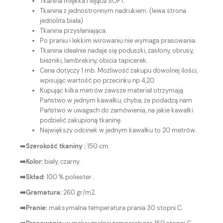
Tkanina miękka i lejąca SOFT.
Tkanina z jednostronnym nadrukiem. (lewa strona
jednolita biała)
Tkanina przysłaniająca.
Po praniu i lekkim wirowaniu nie wymaga prasowania.
Tkanina idealnie nadaje się poduszki, zasłony, obrusy,
bieżniki, lambrekiny, obicia tapicerek.
Cena dotyczy 1 mb. Możliwość zakupu dowolnej ilości,
wpisując wartość po przecinku np 4,20.
Kupując kilka metrów zawsze materiał otrzymają
Państwo w jednym kawałku, chyba, że podadzą nam
Państwo w uwagach do zamówienia, na jakie kawałki
podzielić zakupioną tkaninę.
Największy odcinek w jednym kawałku to 20 metrów.
➡️
Szerokość tkaniny :
150 cm.
➡️Kolor:
biały, czarny.
➡️Skład:
100 % poliester .
➡️Gramatura:
260 gr/m2.
➡️Pranie:
maksymalna temperatura prania 30 stopni C.