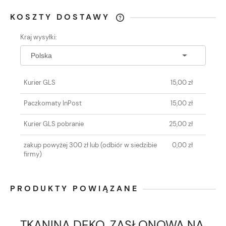
KOSZTY DOSTAWY
CENA NIE ZAWIERA EWENTUALNYCH
Kraj wysyłki:
KOSZTÓW PŁATNOŚCI
Kurier GLS
15,00 zł
Paczkomaty InPost
15,00 zł
Kurier GLS pobranie
25,00 zł
zakup powyżej 300 zł lub
(odbiór w siedzibie
0,00 zł
firmy)
PRODUKTY POWIĄZANE
TKANINA DEKO. ZASŁONOWA NA