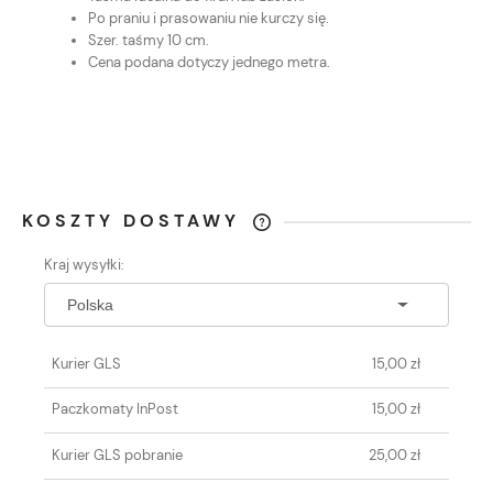
Po praniu i prasowaniu nie kurczy się.
Szer. taśmy 10 cm.
Cena podana dotyczy jednego metra.
KOSZTY DOSTAWY
CENA NIE ZAWIERA EWENTUALNYCH
Kraj wysyłki:
KOSZTÓW PŁATNOŚCI
Kurier GLS
15,00 zł
Paczkomaty InPost
15,00 zł
Kurier GLS pobranie
25,00 zł