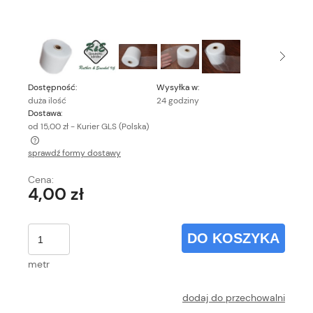
Dostępność:
Wysyłka w:
duża ilość
24 godziny
Dostawa:
od 15,00 zł
- Kurier GLS
(Polska)
sprawdź formy dostawy
Cena nie zawiera ewentualnych kosztów płatności
Cena:
4,00 zł
DO KOSZYKA
metr
dodaj do przechowalni