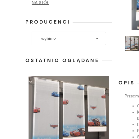
NA STÓŁ
PRODUCENCI
OSTATNIO OGLĄDANE
OPIS
Przedmi
K
k
P