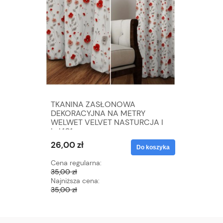
TKANINA ZASŁONOWA
TKANIN
DEKORACYJNA NA METRY
DEKORA
WELWET VELVET NASTURCJA I
WELWET 
kol.101
kol.105
26,00 zł
26,00 zł
Do koszyka
Cena regularna:
Cena regu
35,00 zł
35,00 zł
Najniższa cena:
Najniższa 
35,00 zł
35,00 zł