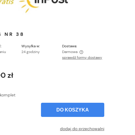
 NR 38
:
Wysyłka w:
Dostawa:
aniu
24 godziny
Darmowa
sprawdź formy dostawy
Cena nie zawiera ewentualnych kosztów
płatności
0 zł
komplet
DO KOSZYKA
dodaj do przechowalni