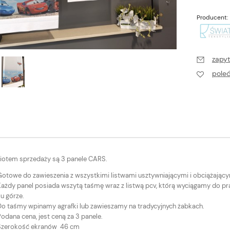
Producent:
zapyt
pole
otem sprzedaży są 3 panele CARS.
Gotowe do zawieszenia z wszystkimi listwami usztywniającymi i obciążający
ażdy panel posiada wszytą taśmę wraz z listwą pcv, którą wyciągamy do prani
u górze.
Do taśmy wpinamy agrafki lub zawieszamy na tradycyjnych żabkach.
odana cena, jest ceną za 3 panele.
Szerokość ekranów 46 cm