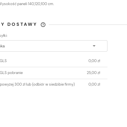
Wysokość paneli 140,120,100 cm.
TY DOSTAWY
yłki:
CENA NIE ZAWIERA
EWENTUALNYCH KOSZTÓW
PŁATNOŚCI
 GLS
0,00 zł
 GLS pobranie
25,00 zł
powyżej 300 zł lub
(odbiór w siedzibie firmy)
0,00 zł