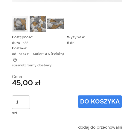
Dostępność:
Wysyłka w:
duża ilość
5 dni
Dostawa:
od 15,00 zł
- Kurier GLS
(Polska)
sprawdź formy dostawy
Cena nie zawiera ewentualnych kosztów płatności
Cena:
45,00 zł
DO KOSZYKA
szt.
dodaj do przechowalni