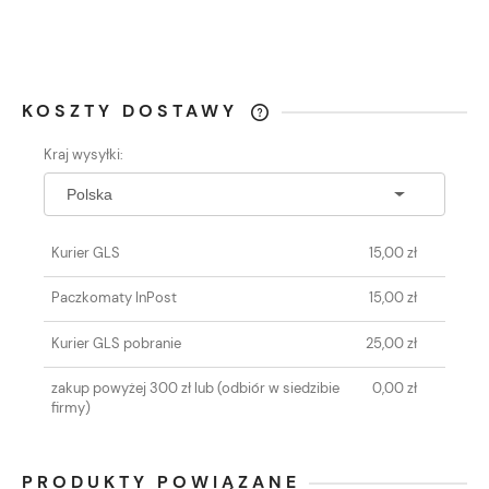
KOSZTY DOSTAWY
CENA NIE ZAWIERA EWENTUALNYCH
Kraj wysyłki:
KOSZTÓW PŁATNOŚCI
Kurier GLS
15,00 zł
Paczkomaty InPost
15,00 zł
Kurier GLS pobranie
25,00 zł
zakup powyżej 300 zł lub
(odbiór w siedzibie
0,00 zł
firmy)
PRODUKTY POWIĄZANE