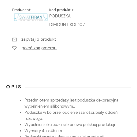
Producent:
Kod produktu:
PODUSZKA
DIMOUNT KOL.107
zapytaj o produkt
poleć znajomemu
OPIS
Przedmiotem sprzedaży jest poduszka dekoracyjna
wypełnieniem silikonowym..
Poduszka w kolorze: odcienie szarości, biały, odcień
rdzawego.
Wypełnienie kuleczki silikonowe polskiej produkcji.
Wymiary 45 x 45 cm.
Poduszki uszyte z tkaniny polskiej produkcji.