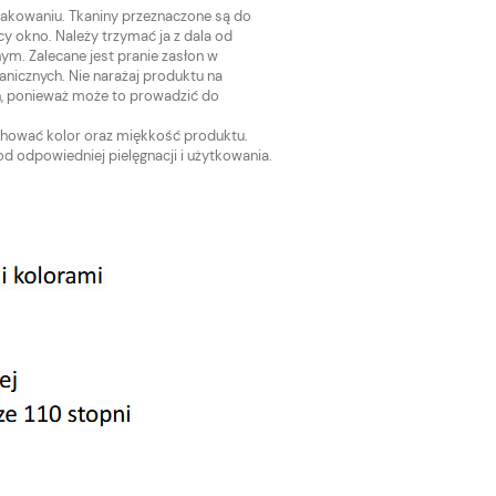
akowaniu. Tkaniny przeznaczone są do
y okno. Należy trzymać ja z dala od
nym. Zalecane jest pranie zasłon w
nicznych. Nie narażaj produktu na
h, ponieważ może to prowadzić do
TKANINA ZASŁONOWA
TKANINA ZASŁ
DEKORACYJNA NA METRY
DEKORACYJNA 
chować kolor oraz miękkość produktu.
WELWET VELVET NASTURCJA II
WELWET VELVET
od odpowiedniej pielęgnacji i użytkowania.
kol.106
kol.102
26,00 zł
26,00 zł
a
Do koszyka
Cena regularna:
Cena regularna:
35,00 zł
35,00 zł
Najniższa cena:
Najniższa cena:
35,00 zł
35,00 zł