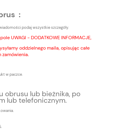
brus :
j wiadomości podaj wszystkie szczegóły.
nie pole UWAGI - DODATKOWE INFORMACJE,
ysyłamy oddzielnego maila, opisując całe
 zamówienia.
ukt w paczce.
 obrusu lub bieżnika, po
m lub telefonicznym.
kowania.
%.