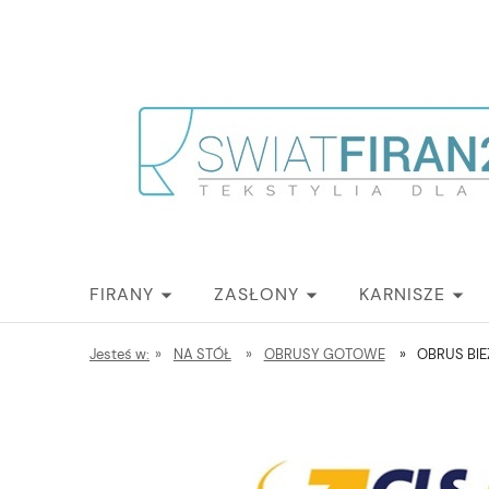
FIRANY
ZASŁONY
KARNISZE
Jesteś w:
»
NA STÓŁ
»
OBRUSY GOTOWE
»
OBRUS BIE