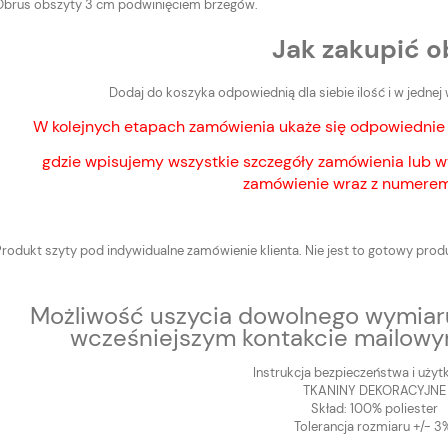
Obrus obszyty 3 cm podwinięciem brzegów.
Jak zakupić o
Dodaj do koszyka odpowiednią dla siebie ilość i w jedne
W kolejnych etapach zamówienia ukaże się odpowied
gdzie wpisujemy wszystkie szczegóły zamówienia lub w
zamówienie wraz z numerem
Produkt szyty pod indywidualne zamówienie klienta. Nie jest to gotowy prod
Możliwość uszycia dowolnego wymiaru
wcześniejszym kontakcie mailowy
Instrukcja bezpieczeństwa i użyt
TKANINY DEKORACYJNE
Skład: 100% poliester
Tolerancja rozmiaru +/- 3