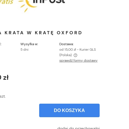
A KRATA W KRATĘ OXFORD
:
Wysyłka w:
Dostawa:
5 dni
od 15,00 zł
- Kurier GLS
(Polska)
sprawdź formy dostawy
Cena nie zawiera ewentualnych kosztów
płatności
 zł
szt.
DO KOSZYKA
dodaj do przechowalni