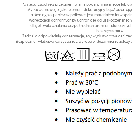
Postępuj zgodnie z przepisem prania podanym na metce lub op
użytku domowego, jako element dekoracyjny, bądź osłaniając
źródła ognia, ponieważ poliester jest materiałem łatwopal
woreczkach ochronnych by uchronić je od uszkodzeń mecha
długotrwałe działanie bezpośrednich promieni słonecznyc
A ZASŁONOWA
TKANINA ZASŁONOWA
blaknięcia barw.
CYJNA NA METRY
DEKORACYJNA NA METRY
Zadbaj o odpowiednią konserwację, aby wydłużyć trwałość, za
VELVET NASTURCJA II
WELWET VELVET NASTURCJA II
Bezpieczne i właściwe korzystanie z wyrobu w dużej mierze zależy 
kol.103
26,00 zł
Do koszyka
Do koszyk
larna:
Cena regularna:
35,00 zł
cena:
Najniższa cena:
35,00 zł