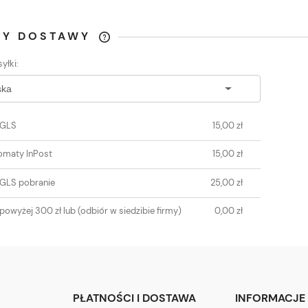
TY DOSTAWY
yłki:
CENA NIE ZAWIERA
EWENTUALNYCH KOSZTÓW
PŁATNOŚCI
 GLS
15,00 zł
omaty InPost
15,00 zł
 GLS pobranie
25,00 zł
powyżej 300 zł lub
(odbiór w siedzibie firmy)
0,00 zł
PŁATNOŚCI I DOSTAWA
INFORMACJE