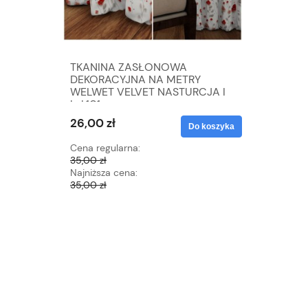
TKANINA ZASŁONOWA
TKANIN
DEKORACYJNA NA METRY
DEKORA
WELWET VELVET NASTURCJA I
WELWET 
kol.101
kol.105
26,00 zł
26,00 zł
Do koszyka
Cena regularna:
Cena regu
35,00 zł
35,00 zł
Najniższa cena:
Najniższa 
35,00 zł
35,00 zł