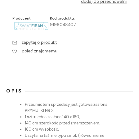
dodaj do przechowalni
Producent:
Kod produktu:
9198048407
zapytaj o produkt
poleć znajomemu
OPIS
Przedmiotem sprzedaży jest gotowa zasłona
PRYMULKI NR 3.
1 szt = jedna zasłona 140 x 180,
140 cm szerokość przed zmarszczeniem.
180 cm wysokość.
Uszyta na taśmie typu smok (równomierne