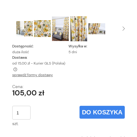
Dostępność:
Wysyłka w:
duża ilość
5 dni
Dostawa:
od 15,00 zł
- Kurier GLS
(Polska)
sprawdź formy dostawy
Cena nie zawiera ewentualnych kosztów płatności
Cena:
105,00 zł
DO KOSZYKA
szt.