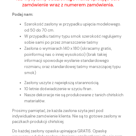
zamówienie wraz z numerem zamówienia.
Podaj nam:
Szerokość zasłony w przypadku upięcia modelowego.
od 50 do 70 cm.
W przypadku taśmy typu smok szerokość regulujemy
sobie sami po przez zmarszczenie taśmy
Zasłona o wymiarach 140 x 180 (skracamy gratis,
poinformuj nas o innej wysokości) (brak takiej
informacji spowoduje wysłanie standardowego
rozmiaru, oraz standardowej taśmy marszczącej typu
smok)
Zasłony uszyte z największą starannością.
10 letnie doświadczenie w szyciu firan .
Nasze dekoracje nie są produkowane z tanich chińskich
materiałów.
Prosimy pamiętać, że każda zasłona szyta jest pod
indywidualne zamówienie klienta. Nie są to gotowe zasłony w
paczkach produkcji chińskiej.
Do każdej zasłony opaska upinająca GRATIS. Opaskę