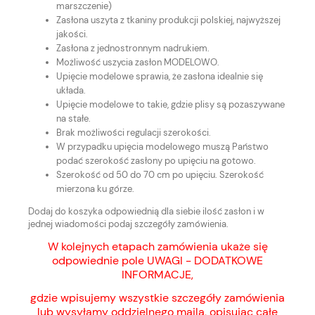
marszczenie)
Zasłona uszyta z tkaniny produkcji polskiej, najwyższej
jakości.
Zasłona z jednostronnym nadrukiem.
Możliwość uszycia zasłon MODELOWO.
Upięcie modelowe sprawia, że zasłona idealnie się
układa.
Upięcie modelowe to takie, gdzie plisy są pozaszywane
na stałe.
Brak możliwości regulacji szerokości.
W przypadku upięcia modelowego muszą Państwo
podać szerokość zasłony po upięciu na gotowo.
Szerokość od 50 do 70 cm po upięciu. Szerokość
mierzona ku górze.
Dodaj do koszyka odpowiednią dla siebie ilość zasłon i w
jednej wiadomości podaj szczegóły zamówienia.
W kolejnych etapach zamówienia ukaże się
odpowiednie pole UWAGI - DODATKOWE
INFORMACJE,
gdzie wpisujemy wszystkie szczegóły zamówienia
lub wysyłamy oddzielnego maila, opisując całe