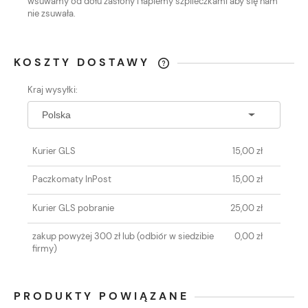
wsuwamy od dołu zasłony i łapiemy szpileczkami aby się nam
nie zsuwała.
KOSZTY DOSTAWY
CENA NIE ZAWIERA EWENTUALNYCH
Kraj wysyłki:
KOSZTÓW PŁATNOŚCI
Kurier GLS
15,00 zł
Paczkomaty InPost
15,00 zł
Kurier GLS pobranie
25,00 zł
zakup powyżej 300 zł lub
(odbiór w siedzibie
0,00 zł
firmy)
PRODUKTY POWIĄZANE