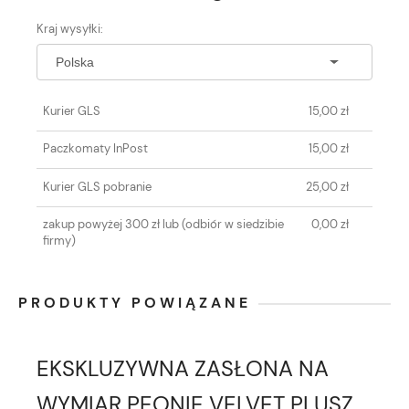
CENA NIE ZAWIERA EWENTUALNYCH
Kraj wysyłki:
KOSZTÓW PŁATNOŚCI
Kurier GLS
15,00 zł
Paczkomaty InPost
15,00 zł
Kurier GLS pobranie
25,00 zł
zakup powyżej 300 zł lub
(odbiór w siedzibie
0,00 zł
firmy)
PRODUKTY POWIĄZANE
EKSKLUZYWNA ZASŁONA NA
WYMIAR PEONIE VELVET PLUSZ