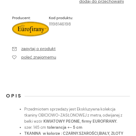
dodaj do przechowalni
Producent:
Kod produktu:
11198146198
zapytaj o produkt
poleć znajomemu
OPIS
Przedmiotem sprzedaży jest Ekskluzywna kolekcja
tkaniny OBICIOWO-ZASŁONOWEJ z metra, odwijanej z
belki wzór
KWIATOWY PEONIE, firmy EUROFIRANY.
szer. 145 cm
tolerancja +- 5 cm
TKANINA w kolorze : CZARNY.SZAROŚCI,BIAŁY, ZŁOTY