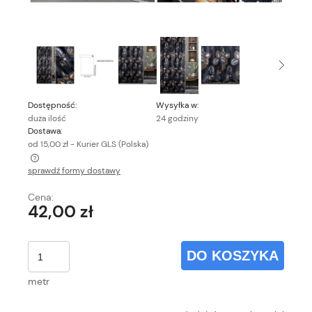
Dostępność:
Wysyłka w:
duża ilość
24 godziny
Dostawa:
od 15,00 zł
- Kurier GLS
(Polska)
sprawdź formy dostawy
Cena nie zawiera ewentualnych kosztów płatności
Cena:
42,00 zł
DO KOSZYKA
metr