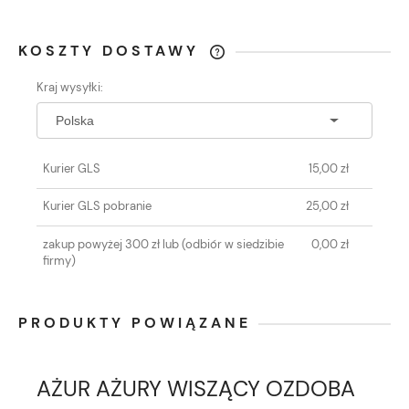
KOSZTY DOSTAWY
CENA NIE ZAWIERA EWENTUALNYCH
Kraj wysyłki:
KOSZTÓW PŁATNOŚCI
Kurier GLS
15,00 zł
Kurier GLS pobranie
25,00 zł
zakup powyżej 300 zł lub
(odbiór w siedzibie
0,00 zł
firmy)
PRODUKTY POWIĄZANE
AŻUR AŻURY WISZĄCY OZDOBA