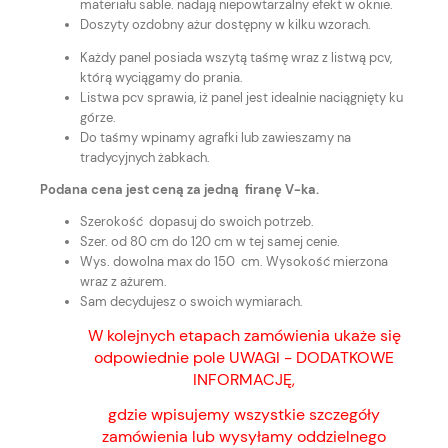
materiału sable. nadają niepowtarzalny efekt w oknie.
Doszyty ozdobny ażur dostępny w kilku wzorach.
Każdy panel posiada wszytą taśmę wraz z listwą pcv,
którą wyciągamy do prania.
Listwa pcv sprawia, iż panel jest idealnie naciągnięty ku
górze.
Do taśmy wpinamy agrafki lub zawieszamy na
tradycyjnych żabkach.
Podana cena jest ceną za jedną firanę V-ka.
Szerokość dopasuj do swoich potrzeb.
Szer. od 80 cm do 120 cm w tej samej cenie.
Wys. dowolna max do 150 cm. Wysokość mierzona
wraz z ażurem.
Sam decydujesz o swoich wymiarach.
W kolejnych etapach zamówienia ukaże się
odpowiednie pole UWAGI - DODATKOWE
INFORMACJĘ,
gdzie wpisujemy wszystkie szczegóły
zamówienia lub wysyłamy oddzielnego