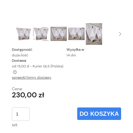
Dostępność:
Wysyłka w:
duża ilość
14 dni
Dostawa:
od 15,00 zł
- Kurier GLS
(Polska)
sprawdź formy dostawy
Cena nie zawiera ewentualnych kosztów płatności
Cena:
230,00 zł
DO KOSZYKA
szt.